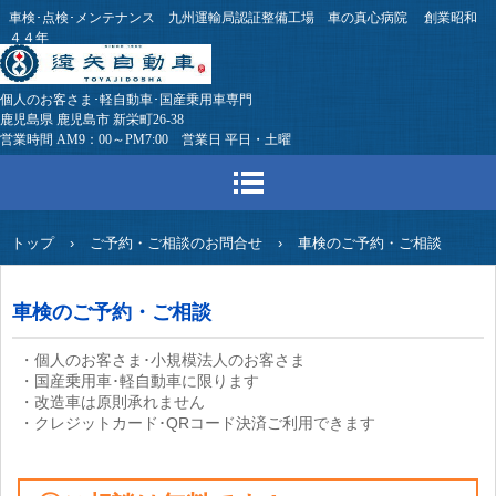
車検･点検･メンテナンス 九州運輸局認証整備工場 車の真心病院 創業昭和
４４年
個人のお客さま･軽自動車･国産乗用車専門
鹿児島県 鹿児島市 新栄町26-38
営業時間 AM9：00～PM7:00 営業日 平日・土曜
トップ
›
ご予約・ご相談のお問合せ
›
車検のご予約・ご相談
車検のご予約・ご相談
・個人のお客さま･小規模法人のお客さま
・国産乗用車･軽自動車に限ります
・改造車は原則承れません
・クレジットカード･QRコード決済ご利用できます