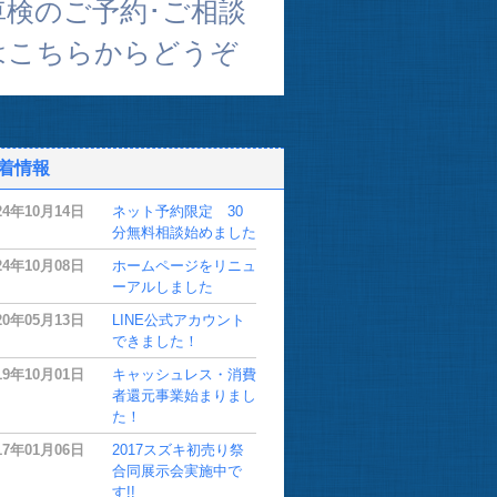
車検のご予約･ご相談
はこちらからどうぞ
着情報
24年10月14日
ネット予約限定 30
分無料相談始めました
24年10月08日
ホームページをリニュ
ーアルしました
20年05月13日
LINE公式アカウント
できました！
19年10月01日
キャッシュレス・消費
者還元事業始まりまし
た！
17年01月06日
2017スズキ初売り祭
合同展示会実施中で
す!!