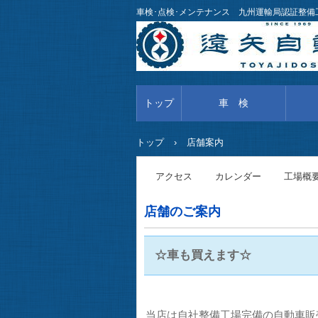
車検･点検･メンテナンス 九州運輸局認証整
トップ
車 検
トップ
›
店舗案内
アクセス
カレンダー
工場概
店舗のご案内
☆車も買えます☆
当店は自社整備工場完備の自動車販