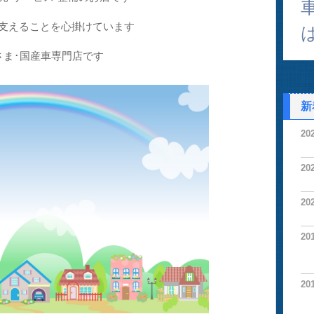
支えることを心掛けています
さま･国産車専門店です
新
20
20
20
20
20