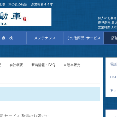
備工場 車の真心病院 創業昭和４４年
個人のお客さ
鹿児島県 鹿児
営業時間 AM
点 検
メンテナンス
その他商品･サービス
店舗
電話
要
会社概要
新着情報・FAQ
自動車販売
LI
ネッ
売·サービス·整備のお店です