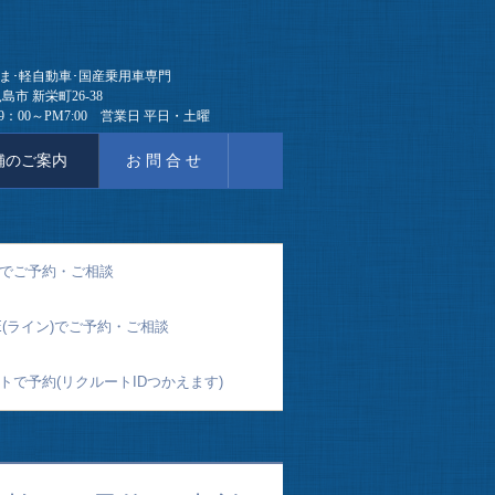
ま･軽自動車･国産乗用車専門
島市 新栄町26-38
9：00～PM7:00 営業日 平日・土曜
のご案内
お 問 合 せ
でご予約・ご相談
NE(ライン)でご予約・ご相談
トで予約(リクルートIDつかえます)