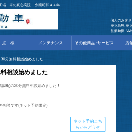
備工場 車の真心病院 創業昭和４４年
個人のお客さ
鹿児島県 鹿児
営業時間 AM
点 検
メンテナンス
その他商品･サービス
店舗
30分無料相談始めました
無料相談始めました
診断)の30分無料相談始めました！
料相談です(ネット予約限定)
す
ネット予約こち
らからどうぞ