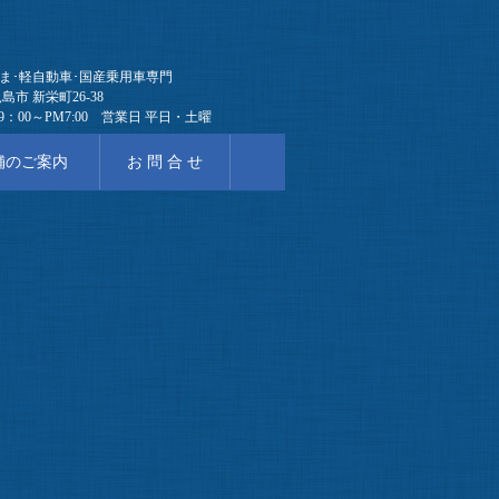
ま･軽自動車･国産乗用車専門
島市 新栄町26-38
9：00～PM7:00 営業日 平日・土曜
のご案内
お 問 合 せ