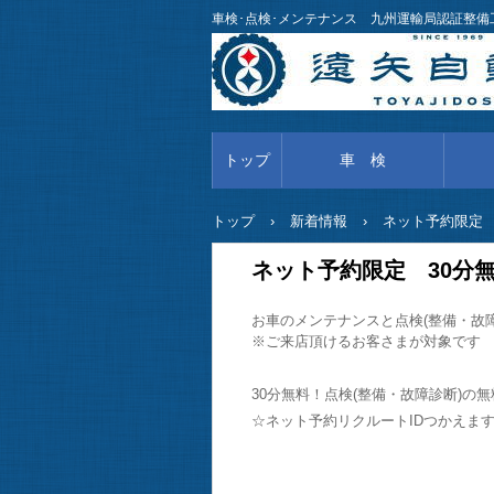
車検･点検･メンテナンス 九州運輸局認証整
トップ
車 検
トップ
›
新着情報
›
ネット予約限定 
ネット予約限定 30分
お車のメンテナンスと点検(整備・故障
※ご来店頂けるお客さまが対象です
30分無料！点検(整備・故障診断)の無
☆ネット予約リクルートIDつかえま