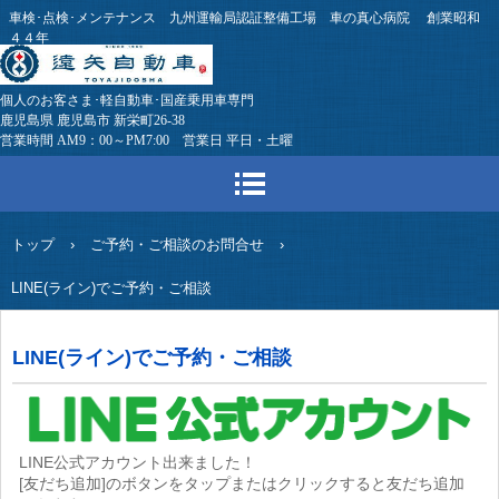
車検･点検･メンテナンス 九州運輸局認証整備工場 車の真心病院 創業昭和
４４年
個人のお客さま･軽自動車･国産乗用車専門
鹿児島県 鹿児島市 新栄町26-38
営業時間 AM9：00～PM7:00 営業日 平日・土曜
トップ
›
ご予約・ご相談のお問合せ
›
LINE(ライン)でご予約・ご相談
LINE(ライン)でご予約・ご相談
LINE公式アカウント出来ました！
[友だち追加]のボタンをタップまたはクリックすると友だち追加