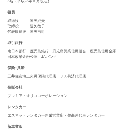
3名（平成28年10月現在）
役員
取締役 遠矢純夫
取締役 遠矢徳子
代表取締役 遠矢浩司
取引銀行
南日本銀行 鹿児島銀行 鹿児島興業信用組合 鹿児島信用金庫
日本政策金融公庫 JAバンク
保険･共済
三井住友海上火災保険代理店 ＪＡ共済代理店
信販会社
プレミア・オリココーポレーション
レンタカー
エスネットレンタカー新栄営業所・整商連代車レンタカー
新車業販