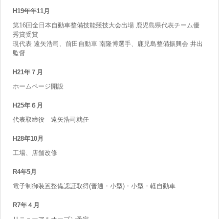
H19年年11月
第16回全日本自動車整備技能競技大会出場 鹿児島県代表チーム優
秀賞受賞
現代表 遠矢浩司、前田自動車 南隆博選手、鹿児島整備振興会 井出
監督
H21年７月
ホームページ開設
H25年６月
代表取締役 遠矢浩司就任
H28年10月
工場、店舗改修
R4年5月
電子制御装置整備認証取得(普通・小型)・小型・軽自動車
R7年４月