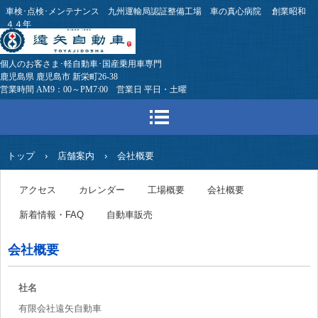
車検･点検･メンテナンス 九州運輸局認証整備工場 車の真心病院 創業昭和
４４年
個人のお客さま･軽自動車･国産乗用車専門
鹿児島県 鹿児島市 新栄町26-38
営業時間 AM9：00～PM7:00 営業日 平日・土曜
トップ
›
店舗案内
›
会社概要
アクセス
カレンダー
工場概要
会社概要
新着情報・FAQ
自動車販売
会社概要
社名
有限会社遠矢自動車