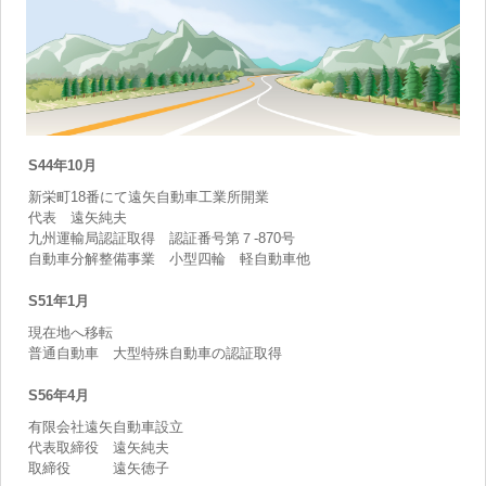
S44年10月
新栄町18番にて遠矢自動車工業所開業
代表 遠矢純夫
九州運輸局認証取得 認証番号第７-870号
自動車分解整備事業 小型四輪 軽自動車他
S51年1月
現在地へ移転
普通自動車 大型特殊自動車の認証取得
S56年4月
有限会社遠矢自動車設立
代表取締役 遠矢純夫
取締役 遠矢徳子